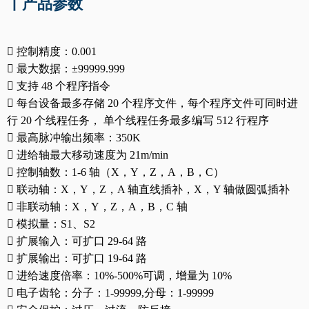
丨产品参数

控制精度：
0.001

最大数据：
±99999.999

支持
48
个程序指令

每台设备最多存储
20
个程序文件，每个程序文件可同时进
行
20
个线程任务，
单个线程任务最多编写
512
行程序

最高脉冲输出频率：
350K

进给轴最大移动速度为
21m/min

控制轴数：
1-6
轴（
X
，
Y
，
Z
，
A
，
B
，
C
）

联动轴：
X
，
Y
，
Z
，
A
轴直线插补，
X
，
Y
轴做圆弧插补

非联动轴：
X
，
Y
，
Z
，
A
，
B
，
C
轴

模拟量：
S1
、
S2

扩展输入：可扩口
29-64
路

扩展输出：可扩口
19-64
路

进给速度倍率：
10%-500%
可调，增量为
10%

电子齿轮：分子：
1-99999,
分母：
1-99999