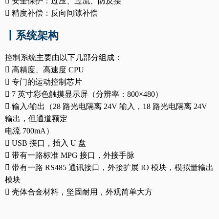

安全保护：过压、过流、防反接

精度补偿：反向间隙补偿
丨系统架构
控制系统主要由以下几部分组成：

高精度、高速度
CPU

专门的运动控制芯片

7
英寸彩色触摸显示屏（分辨率：
800×480
）

输入
/
输出（
28
路光电隔离
24V
输入，
18
路光电隔离
24V
输出，但通道额定
电流
700mA
）

USB
接口，插入
U
盘

带有一路标准
MPG
接口，外接手脉

带有一路 RS485 通讯接口，外接扩展 IO 模块，模拟量输出
模块

壳体合金材料，坚固耐用，外观简单大方